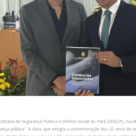
retaria de Segurança Pública e Defesa Social do Pará (SEGUP), na últi
gurança pública”. A obra, que integra a comemoração dos 25 anos do i