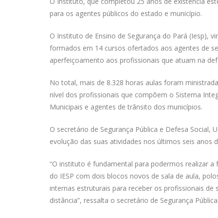
O Instituto, que completou 25 anos de existência es
para os agentes públicos do estado e município.
O Instituto de Ensino de Segurança do Pará (Iesp), v
formados em 14 cursos ofertados aos agentes de seg
aperfeiçoamento aos profissionais que atuam na de
No total, mais de 8.328 horas aulas foram ministrad
nível dos profissionais que compõem o Sistema Inte
Municipais e agentes de trânsito dos municípios.
O secretário de Segurança Pública e Defesa Social, 
evolução das suas atividades nos últimos seis anos 
“O instituto é fundamental para podermos realizar a
do IESP com dois blocos novos de sala de aula, pol
internas estruturais para receber os profissionais d
distância”, ressalta o secretário de Segurança Públi