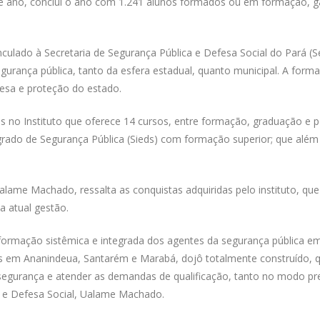
te ano, conclui o ano com 1.241 alunos formados ou em formação, ga
inculado à Secretaria de Segurança Pública e Defesa Social do Pará (
urança pública, tanto da esfera estadual, quanto municipal. A form
fesa e proteção do estado.
as no Instituto que oferece 14 cursos, entre formação, graduação e 
grado de Segurança Pública (Sieds) com formação superior; que além
Ualame Machado, ressalta as conquistas adquiridas pelo instituto, qu
da atual gestão.
 formação sistêmica e integrada dos agentes da segurança pública e
os em Ananindeua, Santarém e Marabá, dojô totalmente construído, 
e segurança e atender as demandas de qualificação, tanto no modo pr
ca e Defesa Social, Ualame Machado.