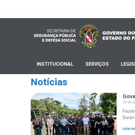
INSTITUCIONAL
SERVIÇOS
LEGI
Notícias
Gove
29 de 
Faceb
Durant
Leia ma