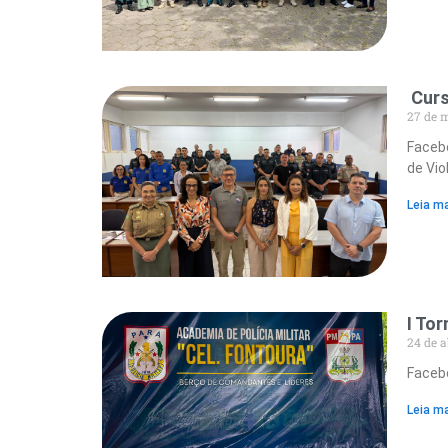
Curs
27 de 
Facebo
de Vio
Leia ma
I To
24 de a
Facebo
Leia ma