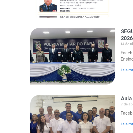
SEGU
2026
14 de a
Facebo
Ensin
Leia ma
Aula
7 de ab
Facebo
Leia ma