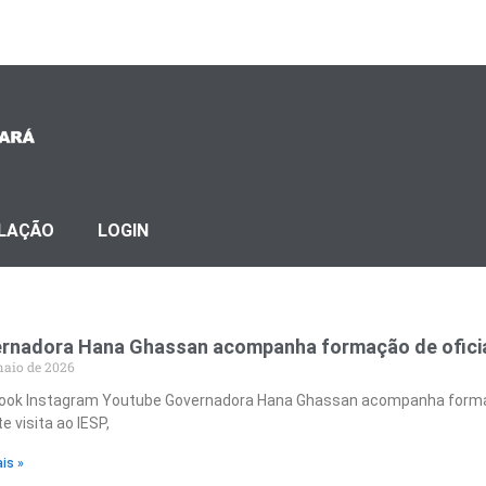
SLAÇÃO
LOGIN
rnadora Hana Ghassan acompanha formação de oficiai
maio de 2026
ook Instagram Youtube Governadora Hana Ghassan acompanha formaçã
e visita ao IESP,
is »