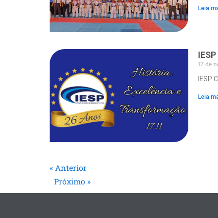
Leia ma
IES
17 de 
IESP 
Leia ma
« Anterior
Próximo »