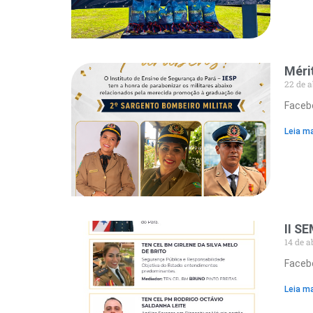
Méri
22 de a
Facebo
Leia ma
II S
14 de a
Facebo
Leia ma