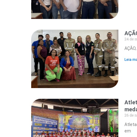
AÇÃO
24 de 
AÇÃO,
Leia ma
Atle
meda
26 de 
Atleta
em