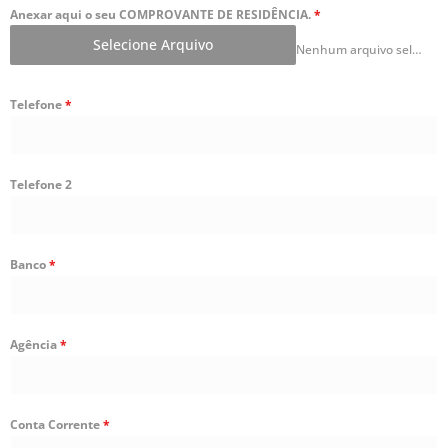
Anexar aqui o seu COMPROVANTE DE RESIDÊNCIA.
*
Selecione Arquivo
Nenhum arquivo selecionado ainda
Telefone
*
Telefone 2
Banco
*
Agência
*
Conta Corrente
*