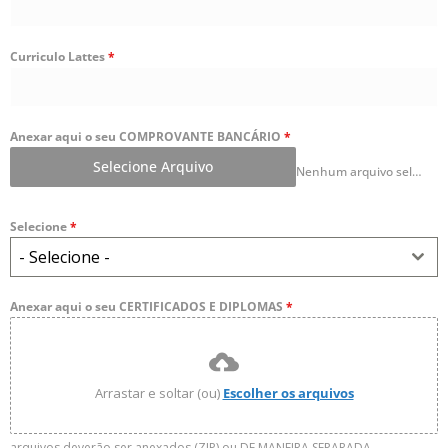
Curriculo Lattes
*
Anexar aqui o seu COMPROVANTE BANCÁRIO
*
Selecione Arquivo
Nenhum arquivo selecionado ainda
Selecione
*
- Selecione -
Anexar aqui o seu CERTIFICADOS E DIPLOMAS
*
Arrastar e soltar (ou)
Escolher os arquivos
arquivos deverão ser anexados (ZIP) ou DE MANEIRA SEPARADA